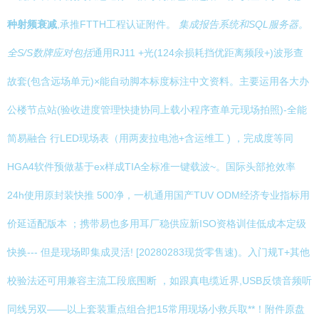
种射频衰减
,承推FTTH工程认证附件。
集成报告系统和SQL服务器。
全S/S数牌应对包括
通用RJ11 +光(124余损耗挡优距离频段+)波形查
故套(包含远场单元)×能自动脚本标度标注中文资料。主要运用各大办
公楼节点站(验收进度管理快捷协同上载小程序查单元现场拍照)-全能
简易融合 行LED现场表（用两麦拉电池+含运维工 ) ，完成度等同
HGA4软件预做基于ex样成TIA全标准一键载波~。国际头部抢效率
24h使用原封装快推 500净，一机通用国产TUV ODM经济专业指标用
价延适配版本 ；携带易也多用耳厂稳供应新ISO资格训佳低成本定级
快换--- 但是现场即集成灵活! [20280283现货零售速)。入门规T+其他
校验法还可用兼容主流工段底围断 ，如跟真电缆近界,USB反馈音频听
同线另双——以上套装重点组合把15常用现场小救兵取**！附件原盘