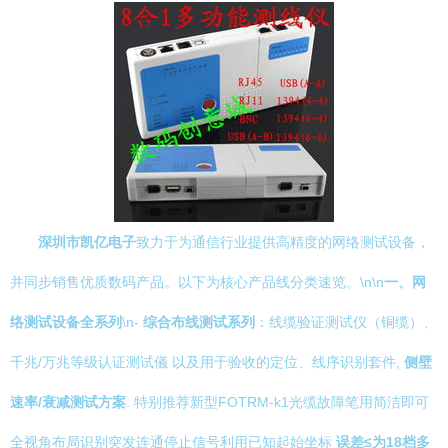
深圳市凯亿电子
致力于为通信行业提供高精度的网络测试设备，
并同步销售优质数码产品。以下为核心产品线分类速览。\n\n
一、网
络测试设备全系列
\n-
综合布线测试系列
：线缆验证测试仪（铜缆）、
千兆/万兆等级认证测试儀 以及用于验收的定位、线序识别套件,
侧壁
速率/衰减测试方案
. 特别推荐新型FOTRM-k1光缆故障笔用简洁即可
全视角布局识别突发连通停止信号利用已知起始坐标
误差≤为18档多